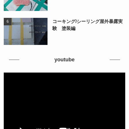
コーキング/シーリング屋外暴露実
験 塗装編
youtube
動
画
プ
レ
ー
ヤ
ー