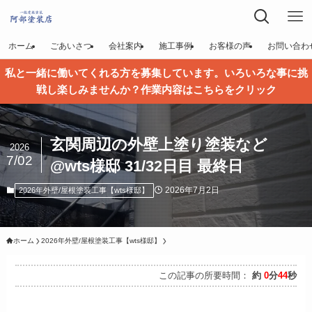
ホーム
ごあいさつ
会社案内
施工事例
お客様の声
お問い合わ
私と一緒に働いてくれる方を募集しています。いろいろな事に挑
戦し楽しみませんか？作業内容はこちらをクリック
玄関周辺の外壁上塗り塗装など
2026
7/02
@wts様邸 31/32日目 最終日
2026年7月2日
2026年外壁/屋根塗装工事【wts様邸】
ホーム
2026年外壁/屋根塗装工事【wts様邸】
この記事の所要時間：
約
0
分
44
秒