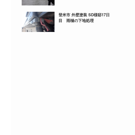
登米市 外壁塗装 SD様邸17日
目 雨樋の下地処理