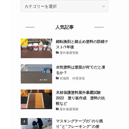
カ
テ
ゴ
リ
人気記事
ー
錆転換剤と錆止め塗料の防錆テ
スト/1年後
屋外暴露実験
水性塗料は塗面が何℃だと凍
るか？
宮城県 外壁塗装
木材保護塗料屋外暴露試験
2022 塗り板作成 塗料の比
較など
屋外暴露実験
マスキングテープの”のり残
り”と”フレーキング”の差