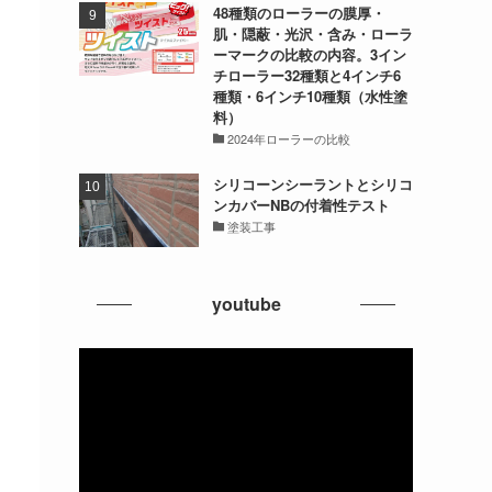
48種類のローラーの膜厚・
肌・隠蔽・光沢・含み・ローラ
ーマークの比較の内容。3イン
チローラー32種類と4インチ6
種類・6インチ10種類（水性塗
料）
2024年ローラーの比較
シリコーンシーラントとシリコ
ンカバーNBの付着性テスト
塗装工事
youtube
動
画
プ
レ
ー
ヤ