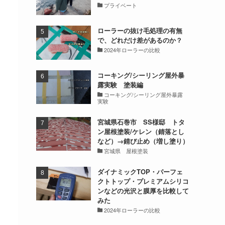
プライベート
ローラーの抜け毛処理の有無
で、どれだけ差があるのか？
2024年ローラーの比較
コーキング/シーリング屋外暴
露実験 塗装編
コーキング/シーリング屋外暴露
実験
宮城県石巻市 SS様邸 トタ
ン屋根塗装/ケレン（錆落とし
など）→錆び止め（増し塗り）
宮城県 屋根塗装
ダイナミックTOP・パーフェ
クトトップ・プレミアムシリコ
ンなどの光沢と膜厚を比較して
みた
2024年ローラーの比較