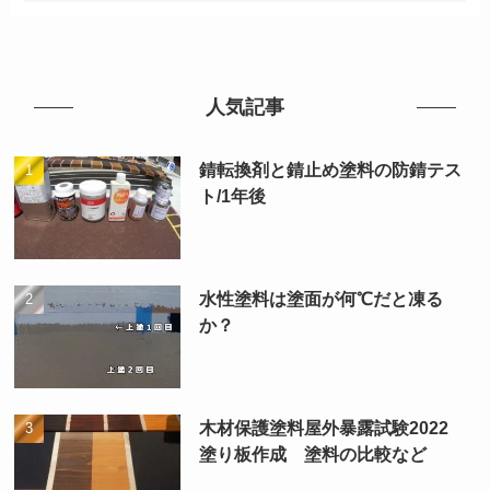
人気記事
錆転換剤と錆止め塗料の防錆テス
ト/1年後
水性塗料は塗面が何℃だと凍る
か？
木材保護塗料屋外暴露試験2022
塗り板作成 塗料の比較など