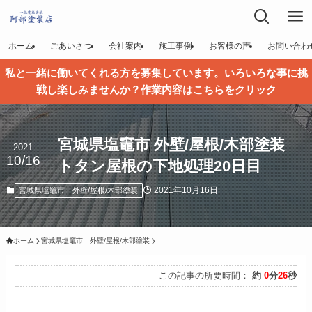
ホーム
ごあいさつ
会社案内
施工事例
お客様の声
お問い合わ
私と一緒に働いてくれる方を募集しています。いろいろな事に挑
戦し楽しみませんか？作業内容はこちらをクリック
宮城県塩竈市 外壁/屋根/木部塗装
2021
10/16
トタン屋根の下地処理20日目
2021年10月16日
宮城県塩竈市 外壁/屋根/木部塗装
ホーム
宮城県塩竈市 外壁/屋根/木部塗装
この記事の所要時間：
約
0
分
26
秒