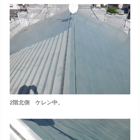
2階北側 ケレン中。