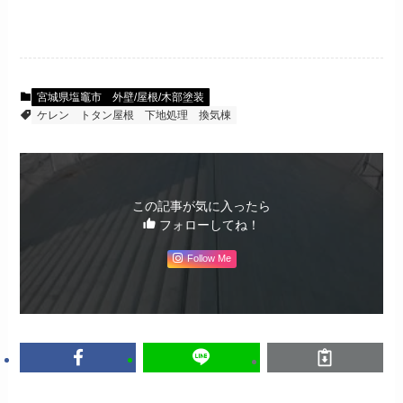
宮城県塩竈市 外壁/屋根/木部塗装
ケレン
トタン屋根
下地処理
換気棟
この記事が気に入ったら
フォローしてね！
Follow Me