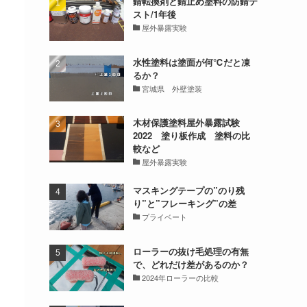
錆転換剤と錆止め塗料の防錆テ
スト/1年後
屋外暴露実験
水性塗料は塗面が何℃だと凍
るか？
宮城県 外壁塗装
木材保護塗料屋外暴露試験
2022 塗り板作成 塗料の比
較など
屋外暴露実験
マスキングテープの”のり残
り”と”フレーキング”の差
プライベート
ローラーの抜け毛処理の有無
で、どれだけ差があるのか？
2024年ローラーの比較