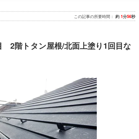
この記事の所要時間：
約
1
分
56
秒
5日目 2階トタン屋根/北面上塗り1回目な