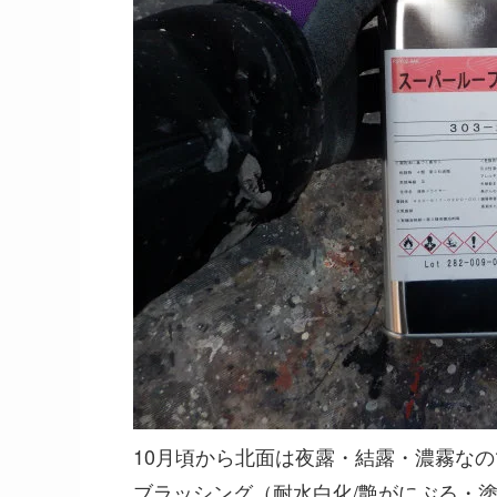
10月頃から北面は夜露・結露・濃霧な
ブラッシング（耐水白化/艶がにぶる・