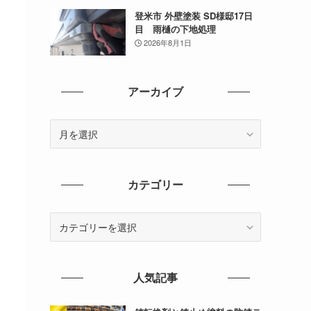
登米市 外壁塗装 SD様邸17日
目 雨樋の下地処理
2026年8月1日
アーカイブ
ア
ー
カ
イ
カテゴリー
ブ
カ
テ
ゴ
リ
人気記事
ー