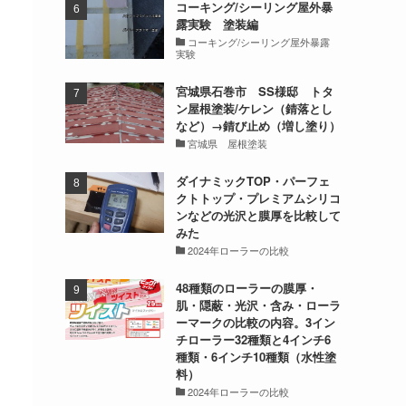
コーキング/シーリング屋外暴
露実験 塗装編
コーキング/シーリング屋外暴露
実験
宮城県石巻市 SS様邸 トタ
ン屋根塗装/ケレン（錆落とし
など）→錆び止め（増し塗り）
宮城県 屋根塗装
ダイナミックTOP・パーフェ
クトトップ・プレミアムシリコ
ンなどの光沢と膜厚を比較して
みた
2024年ローラーの比較
48種類のローラーの膜厚・
肌・隠蔽・光沢・含み・ローラ
ーマークの比較の内容。3イン
チローラー32種類と4インチ6
種類・6インチ10種類（水性塗
料）
2024年ローラーの比較