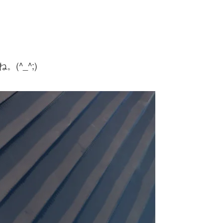
^_^;)