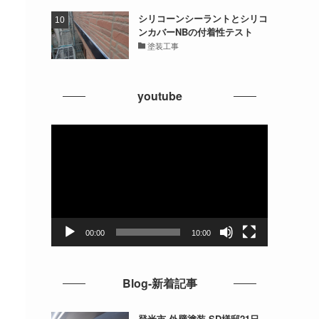
シリコーンシーラントとシリコ
ンカバーNBの付着性テスト
塗装工事
youtube
動
画
プ
レ
ー
ヤ
ー
00:00
10:00
Blog-新着記事
登米市 外壁塗装 SD様邸21日