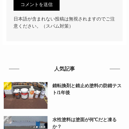
日本語が含まれない投稿は無視されますのでご注
意ください。（スパム対策）
人気記事
錆転換剤と錆止め塗料の防錆テス
ト/1年後
水性塗料は塗面が何℃だと凍る
か？