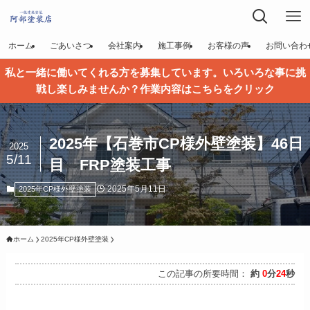
ホーム
ごあいさつ
会社案内
施工事例
お客様の声
お問い合わ
私と一緒に働いてくれる方を募集しています。いろいろな事に挑
戦し楽しみませんか？作業内容はこちらをクリック
2025年【石巻市CP様外壁塗装】46日
2025
5/11
目 FRP塗装工事
2025年5月11日
2025年CP様外壁塗装
ホーム
2025年CP様外壁塗装
この記事の所要時間：
約
0
分
24
秒