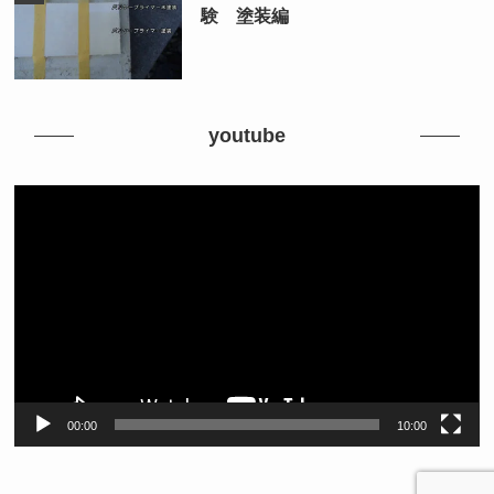
験 塗装編
youtube
動
画
プ
レ
ー
ヤ
ー
00:00
10:00