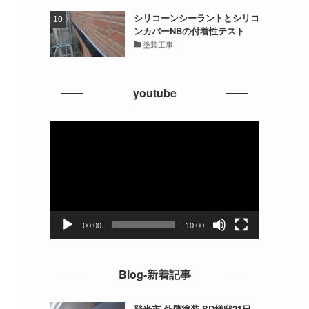
シリコーンシーラントとシリコ
ンカバーNBの付着性テスト
塗装工事
youtube
動
画
プ
レ
ー
ヤ
ー
00:00
10:00
Blog-新着記事
登米市 外壁塗装 SD様邸21日