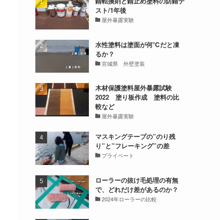
錆転換剤と錆止め塗料の防錆テ
スト/1年後
屋外暴露実験
水性塗料は塗面が何℃だと凍
るか？
宮城県 外壁塗装
木材保護塗料屋外暴露試験
2022 塗り板作成 塗料の比
較など
屋外暴露実験
マスキングテープの”のり残
り”と”フレーキング”の差
プライベート
ローラーの抜け毛処理の有無
で、どれだけ差があるのか？
2024年ローラーの比較