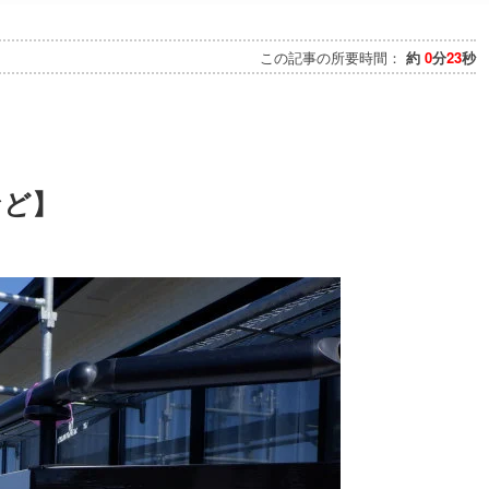
この記事の所要時間：
約
0
分
23
秒
など】