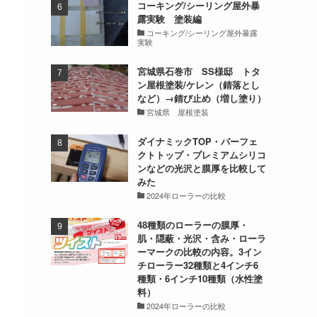
コーキング/シーリング屋外暴
露実験 塗装編
コーキング/シーリング屋外暴露
実験
宮城県石巻市 SS様邸 トタ
ン屋根塗装/ケレン（錆落とし
など）→錆び止め（増し塗り）
宮城県 屋根塗装
ダイナミックTOP・パーフェ
クトトップ・プレミアムシリコ
ンなどの光沢と膜厚を比較して
みた
2024年ローラーの比較
48種類のローラーの膜厚・
肌・隠蔽・光沢・含み・ローラ
ーマークの比較の内容。3イン
チローラー32種類と4インチ6
種類・6インチ10種類（水性塗
料）
2024年ローラーの比較