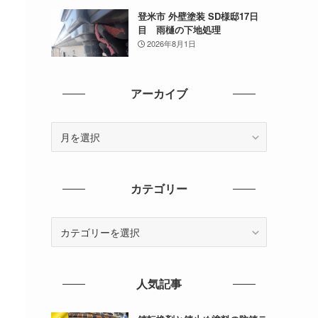
登米市 外壁塗装 SD様邸17日
目 雨樋の下地処理
2026年8月1日
アーカイブ
ア
ー
カ
イ
カテゴリー
ブ
カ
テ
ゴ
リ
人気記事
ー