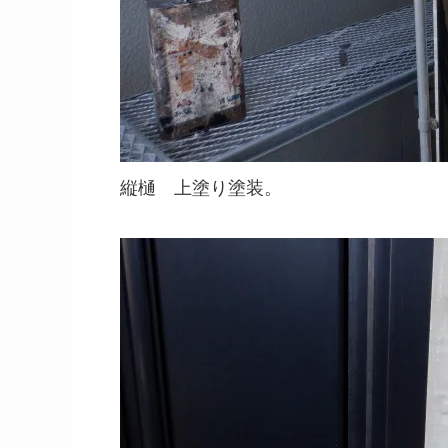
縦樋 上塗り塗装。