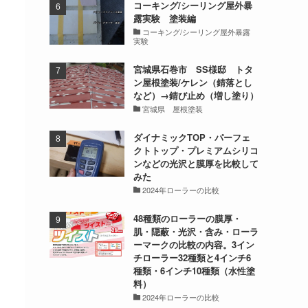
コーキング/シーリング屋外暴
露実験 塗装編
コーキング/シーリング屋外暴露
実験
宮城県石巻市 SS様邸 トタ
ン屋根塗装/ケレン（錆落とし
など）→錆び止め（増し塗り）
宮城県 屋根塗装
ダイナミックTOP・パーフェ
クトトップ・プレミアムシリコ
ンなどの光沢と膜厚を比較して
みた
2024年ローラーの比較
48種類のローラーの膜厚・
肌・隠蔽・光沢・含み・ローラ
ーマークの比較の内容。3イン
チローラー32種類と4インチ6
種類・6インチ10種類（水性塗
料）
2024年ローラーの比較