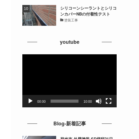
シリコーンシーラントとシリコ
ンカバーNBの付着性テスト
塗装工事
youtube
動
画
プ
レ
ー
ヤ
ー
00:00
10:00
Blog-新着記事
登米市 外壁塗装 SD様邸21日