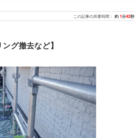
この記事の所要時間：
約
1
分
42
秒
ーリング撤去など】