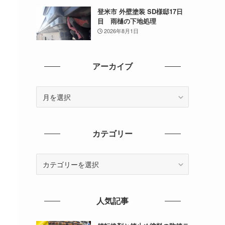
登米市 外壁塗装 SD様邸17日
目 雨樋の下地処理
2026年8月1日
アーカイブ
ア
ー
カ
イ
カテゴリー
ブ
カ
テ
ゴ
リ
人気記事
ー