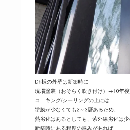
Dh様の外壁は新築時に
現場塗装（おそらく吹き付け）→10年
コ―キング/シーリングの上には
塗膜が少なくても2～3層あるため、
熱劣化はあるとしても、紫外線劣化は少
新築時にある程度の厚みがあれば