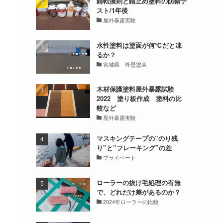
錆転換剤と錆止め塗料の防錆テ
スト/1年後
屋外暴露実験
水性塗料は塗面が何℃だと凍
るか？
宮城県 外壁塗装
木材保護塗料屋外暴露試験
2022 塗り板作成 塗料の比
較など
屋外暴露実験
マスキングテープの”のり残
り”と”フレーキング”の差
プライベート
ローラーの抜け毛処理の有無
で、どれだけ差があるのか？
2024年ローラーの比較