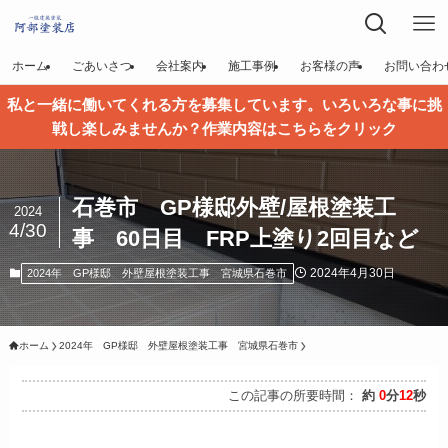
ホーム
ごあいさつ
会社案内
施工事例
お客様の声
お問い合わ
私と一緒に働いてくれる方を募集しています。いろいろな事に挑
戦し楽しみませんか？作業内容はこちらをクリック
石巻市 GP様邸外壁/屋根塗装工
2024
4/30
事 60日目 FRP上塗り2回目など
2024年4月30日
2024年 GP様邸 外壁屋根塗装工事 宮城県石巻市
ホーム
2024年 GP様邸 外壁屋根塗装工事 宮城県石巻市
この記事の所要時間：
約
0
分
12
秒