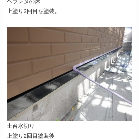
ベランダの床
上塗り2回目を塗装。
土台水切り
上塗り2回目塗装後