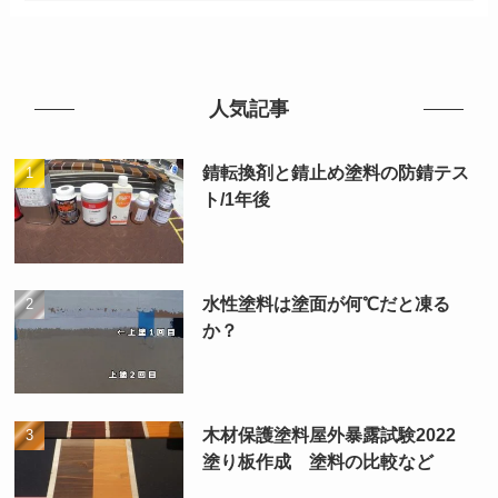
人気記事
錆転換剤と錆止め塗料の防錆テス
ト/1年後
水性塗料は塗面が何℃だと凍る
か？
木材保護塗料屋外暴露試験2022
塗り板作成 塗料の比較など