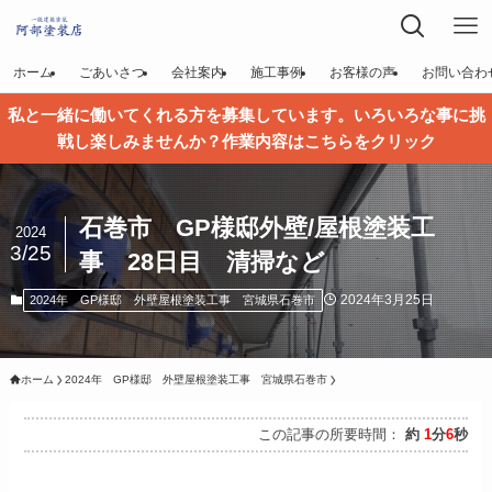
ホーム
ごあいさつ
会社案内
施工事例
お客様の声
お問い合わ
私と一緒に働いてくれる方を募集しています。いろいろな事に挑
戦し楽しみませんか？作業内容はこちらをクリック
石巻市 GP様邸外壁/屋根塗装工
2024
3/25
事 28日目 清掃など
2024年3月25日
2024年 GP様邸 外壁屋根塗装工事 宮城県石巻市
ホーム
2024年 GP様邸 外壁屋根塗装工事 宮城県石巻市
この記事の所要時間：
約
1
分
6
秒