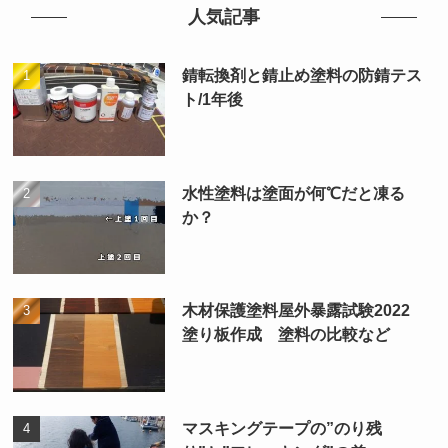
人気記事
錆転換剤と錆止め塗料の防錆テス
ト/1年後
水性塗料は塗面が何℃だと凍る
か？
木材保護塗料屋外暴露試験2022
塗り板作成 塗料の比較など
マスキングテープの”のり残