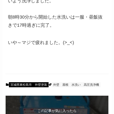
いよう洗浄しました。
朝8時30分から開始した水洗いは一服・昼飯抜
きで17時過ぎに完了。
いや～マジで疲れました。(>_<)
宮城県東松島市 外壁塗装
外壁
屋根
水洗い
高圧洗浄機
この記事が気に入ったら