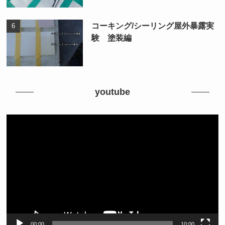
コーキング/シーリング屋外暴露実
験 塗装編
youtube
動
画
プ
レ
ー
ヤ
ー
00:00
10:00