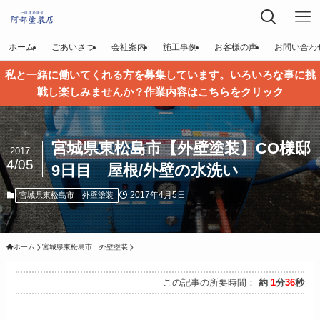
ホーム
ごあいさつ
会社案内
施工事例
お客様の声
お問い合わ
私と一緒に働いてくれる方を募集しています。いろいろな事に挑
戦し楽しみませんか？作業内容はこちらをクリック
宮城県東松島市【外壁塗装】CO様邸
2017
4/05
9日目 屋根/外壁の水洗い
2017年4月5日
宮城県東松島市 外壁塗装
ホーム
宮城県東松島市 外壁塗装
この記事の所要時間：
約
1
分
36
秒