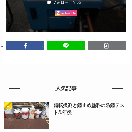
フォローしてね！
Follow Me
人気記事
錆転換剤と錆止め塗料の防錆テス
ト/1年後