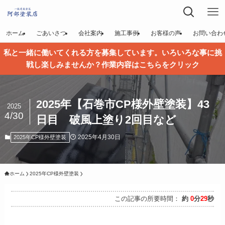
ホーム
ごあいさつ
会社案内
施工事例
お客様の声
お問い合わ
私と一緒に働いてくれる方を募集しています。いろいろな事に挑
戦し楽しみませんか？作業内容はこちらをクリック
2025年【石巻市CP様外壁塗装】43
2025
4/30
日目 破風上塗り2回目など
2025年4月30日
2025年CP様外壁塗装
ホーム
2025年CP様外壁塗装
この記事の所要時間：
約
0
分
29
秒