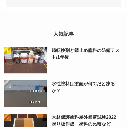
人気記事
錆転換剤と錆止め塗料の防錆テス
ト/1年後
水性塗料は塗面が何℃だと凍る
か？
木材保護塗料屋外暴露試験2022
塗り板作成 塗料の比較など