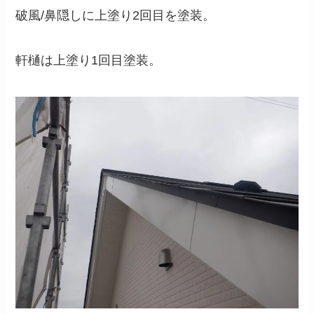
破風/鼻隠しに上塗り2回目を塗装。
軒樋は上塗り1回目塗装。