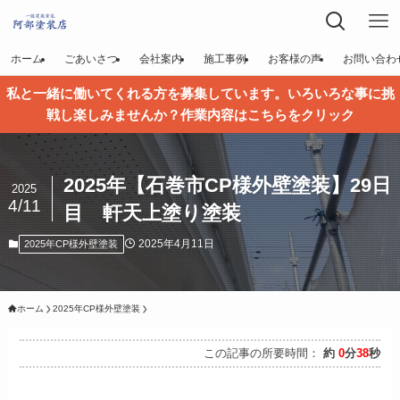
ホーム
ごあいさつ
会社案内
施工事例
お客様の声
お問い合わ
私と一緒に働いてくれる方を募集しています。いろいろな事に挑
戦し楽しみませんか？作業内容はこちらをクリック
2025年【石巻市CP様外壁塗装】29日
2025
4/11
目 軒天上塗り塗装
2025年4月11日
2025年CP様外壁塗装
ホーム
2025年CP様外壁塗装
この記事の所要時間：
約
0
分
38
秒