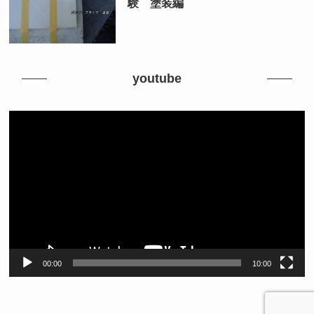
験 塗装編
youtube
動
画
プ
レ
ー
ヤ
ー
00:00
10:00