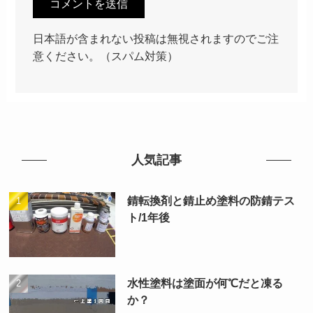
日本語が含まれない投稿は無視されますのでご注
意ください。（スパム対策）
人気記事
錆転換剤と錆止め塗料の防錆テス
ト/1年後
水性塗料は塗面が何℃だと凍る
か？