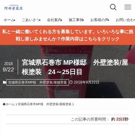
ホーム
ごあいさつ
会社案内
施工事例
お客様の声
お問い合わ
私と一緒に働いてくれる方を募集しています。いろいろな事に挑
戦し楽しみませんか？作業内容はこちらをクリック
宮城県石巻市 MP様邸 外壁塗装/屋
2018
9/22
根塗装 24～25日目
2018年9月22日
宮城県石巻市MP様 外壁塗装/屋根塗装
ホーム
宮城県石巻市MP様 外壁塗装/屋根塗装
この記事の所要時間：
約
2
分
2
秒