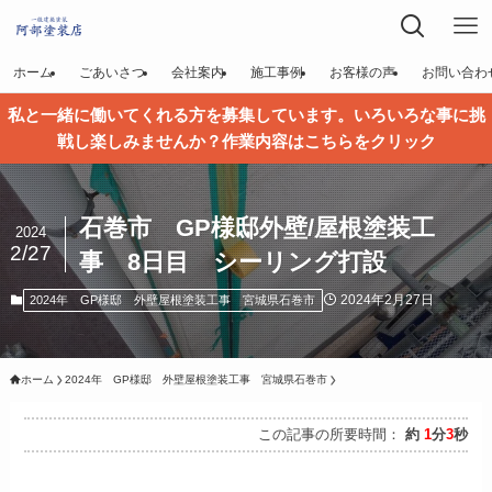
ホーム
ごあいさつ
会社案内
施工事例
お客様の声
お問い合わ
私と一緒に働いてくれる方を募集しています。いろいろな事に挑
戦し楽しみませんか？作業内容はこちらをクリック
石巻市 GP様邸外壁/屋根塗装工
2024
2/27
事 8日目 シーリング打設
2024年2月27日
2024年 GP様邸 外壁屋根塗装工事 宮城県石巻市
ホーム
2024年 GP様邸 外壁屋根塗装工事 宮城県石巻市
この記事の所要時間：
約
1
分
3
秒