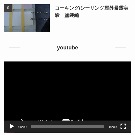
コーキング/シーリング屋外暴露実
験 塗装編
youtube
動
画
プ
レ
ー
ヤ
ー
00:00
10:00