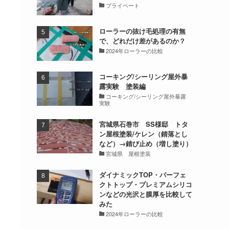
プライベート
ローラーの抜け毛処理の有無
で、どれだけ差があるのか？
2024年ローラーの比較
コーキング/シーリング屋外暴
露実験 塗装編
コーキング/シーリング屋外暴露
実験
宮城県石巻市 SS様邸 トタ
ン屋根塗装/ケレン（錆落とし
など）→錆び止め（増し塗り）
宮城県 屋根塗装
ダイナミックTOP・パーフェ
クトトップ・プレミアムシリコ
ンなどの光沢と膜厚を比較して
みた
2024年ローラーの比較