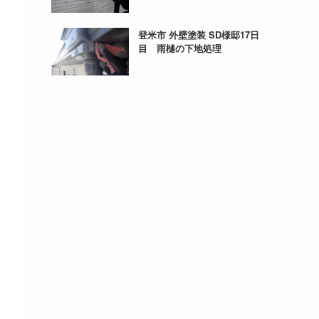
登米市 外壁塗装 SD様邸17日
目 雨樋の下地処理