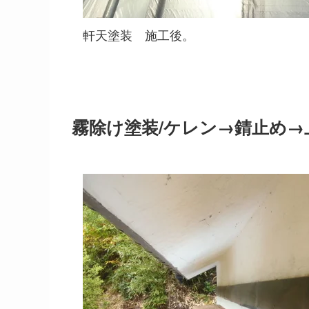
軒天塗装 施工後。
霧除け塗装/ケレン→錆止め→