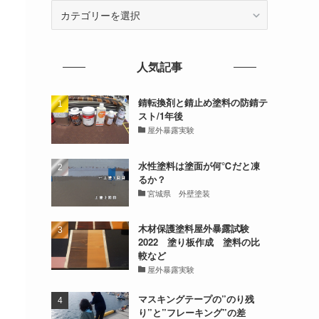
カ
テ
ゴ
リ
人気記事
ー
錆転換剤と錆止め塗料の防錆テ
スト/1年後
屋外暴露実験
水性塗料は塗面が何℃だと凍
るか？
宮城県 外壁塗装
木材保護塗料屋外暴露試験
2022 塗り板作成 塗料の比
較など
屋外暴露実験
マスキングテープの”のり残
り”と”フレーキング”の差