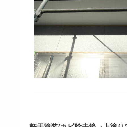
軒天塗装/カビ除去後→上塗り