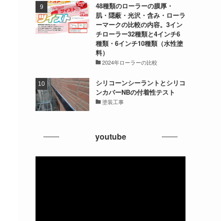
48種類のローラーの膜厚・
肌・隠蔽・光沢・含み・ローラ
ーマークの比較の内容。3イン
チローラー32種類と4インチ6
種類・6インチ10種類（水性塗
料）
2024年ローラーの比較
シリコーンシーラントとシリコ
ンカバーNBの付着性テスト
塗装工事
youtube
動
画
プ
レ
ー
ヤ