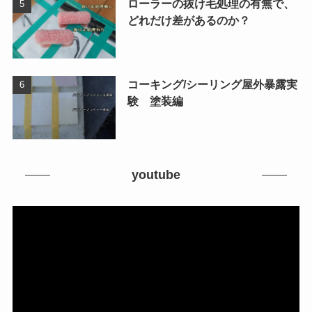
ローラーの抜け毛処理の有無で、
どれだけ差があるのか？
コーキング/シーリング屋外暴露実
験 塗装編
youtube
動
画
プ
レ
ー
ヤ