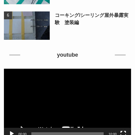
コーキング/シーリング屋外暴露実
験 塗装編
youtube
動
画
プ
レ
ー
ヤ
ー
00:00
10:00