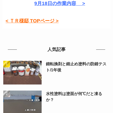
9月18日の作業内容 >
< ＴＲ様邸 TOPページ >
人気記事
錆転換剤と錆止め塗料の防錆テス
ト/1年後
水性塗料は塗面が何℃だと凍る
か？