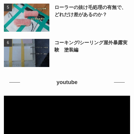
ローラーの抜け毛処理の有無で、
どれだけ差があるのか？
コーキング/シーリング屋外暴露実
験 塗装編
youtube
動
画
プ
レ
ー