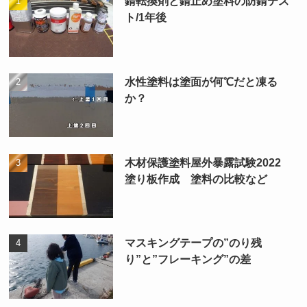
錆転換剤と錆止め塗料の防錆テス
ト/1年後
水性塗料は塗面が何℃だと凍る
か？
木材保護塗料屋外暴露試験2022
塗り板作成 塗料の比較など
マスキングテープの”のり残
り”と”フレーキング”の差