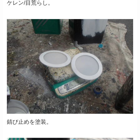
ケレン/目荒らし。
錆び止めを塗装。