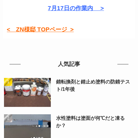
7月17日の作業内 >
< ZN様邸 TOPページ >
人気記事
錆転換剤と錆止め塗料の防錆テス
ト/1年後
水性塗料は塗面が何℃だと凍る
か？