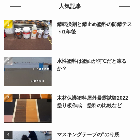
人気記事
錆転換剤と錆止め塗料の防錆テス
ト/1年後
水性塗料は塗面が何℃だと凍る
か？
木材保護塗料屋外暴露試験2022
塗り板作成 塗料の比較など
マスキングテープの”のり残