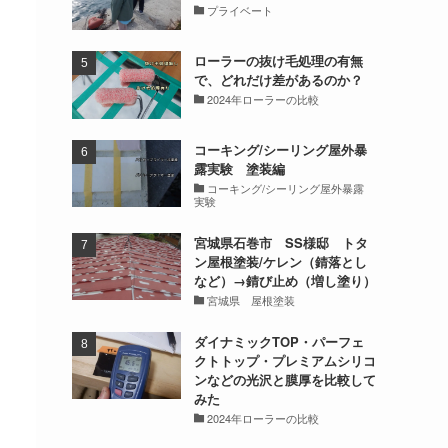
プライベート
ローラーの抜け毛処理の有無
で、どれだけ差があるのか？
2024年ローラーの比較
コーキング/シーリング屋外暴
露実験 塗装編
コーキング/シーリング屋外暴露
実験
宮城県石巻市 SS様邸 トタ
ン屋根塗装/ケレン（錆落とし
など）→錆び止め（増し塗り）
宮城県 屋根塗装
ダイナミックTOP・パーフェ
クトトップ・プレミアムシリコ
ンなどの光沢と膜厚を比較して
みた
2024年ローラーの比較