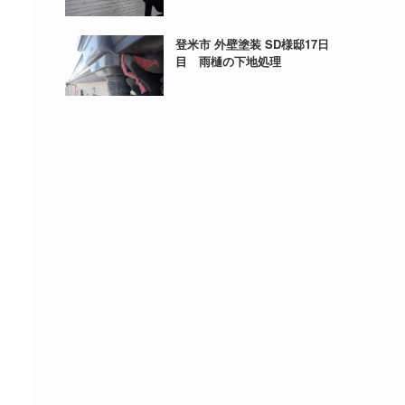
登米市 外壁塗装 SD様邸17日
目 雨樋の下地処理