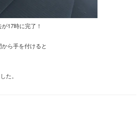
が17時に完了！
間から手を付けると
ました。