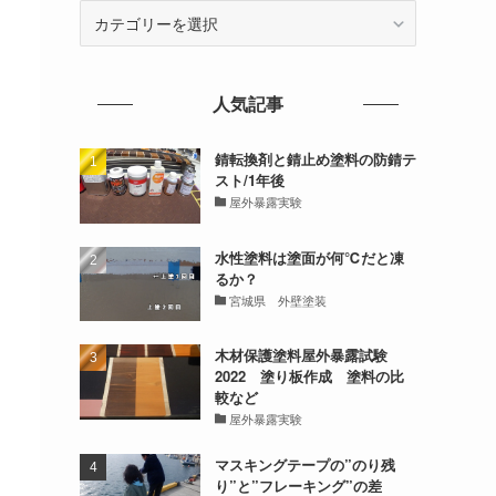
カ
テ
ゴ
リ
人気記事
ー
錆転換剤と錆止め塗料の防錆テ
スト/1年後
屋外暴露実験
水性塗料は塗面が何℃だと凍
るか？
宮城県 外壁塗装
木材保護塗料屋外暴露試験
2022 塗り板作成 塗料の比
較など
屋外暴露実験
マスキングテープの”のり残
り”と”フレーキング”の差