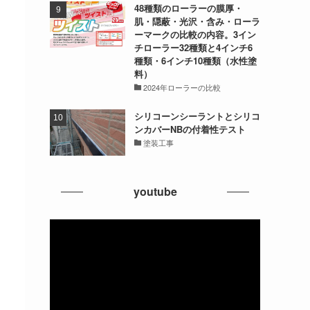
48種類のローラーの膜厚・
肌・隠蔽・光沢・含み・ローラ
ーマークの比較の内容。3イン
チローラー32種類と4インチ6
種類・6インチ10種類（水性塗
料）
2024年ローラーの比較
シリコーンシーラントとシリコ
ンカバーNBの付着性テスト
塗装工事
youtube
動
画
プ
レ
ー
ヤ