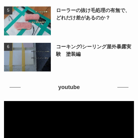
ローラーの抜け毛処理の有無で、
どれだけ差があるのか？
コーキング/シーリング屋外暴露実
験 塗装編
youtube
動
画
プ
レ
ー