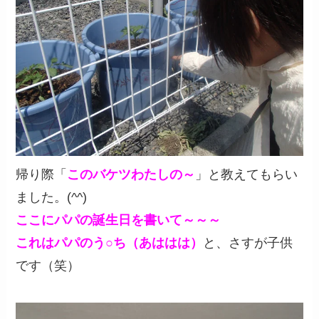
帰り際「
このバケツわたしの～
」と教えてもらい
ました。(^^)
ここにパパの誕生日を書いて～～～
これはパパのう○ち（あははは）
と、さすが子供
です（笑）