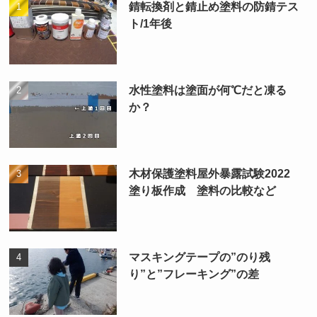
錆転換剤と錆止め塗料の防錆テス
ト/1年後
水性塗料は塗面が何℃だと凍る
か？
木材保護塗料屋外暴露試験2022
塗り板作成 塗料の比較など
マスキングテープの”のり残
り”と”フレーキング”の差