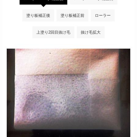
塗り板補正後
塗り板補正前
ローラー
上塗り2回目抜け毛
抜け毛拡大