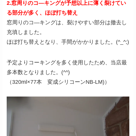
2.
窓
周りのコ―キングが予想以上に薄く裂けてい
る部分が多く、
ほぼ打ち替え
窓周りのコ―キングは、裂けやすい部分は撤去し
充填しました。
ほぼ打ち替えとなり、手間がかかりました。(^_^;)
予定よりコーキングを多く使用したため、当店最
多本数となりました。(^^)
（320ml×77本 変成シリコーンNB-LM)）