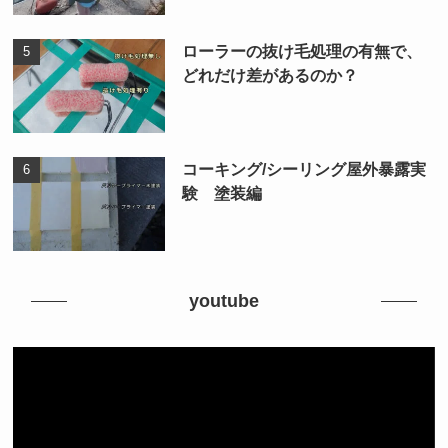
ローラーの抜け毛処理の有無で、
どれだけ差があるのか？
コーキング/シーリング屋外暴露実
験 塗装編
youtube
動
画
プ
レ