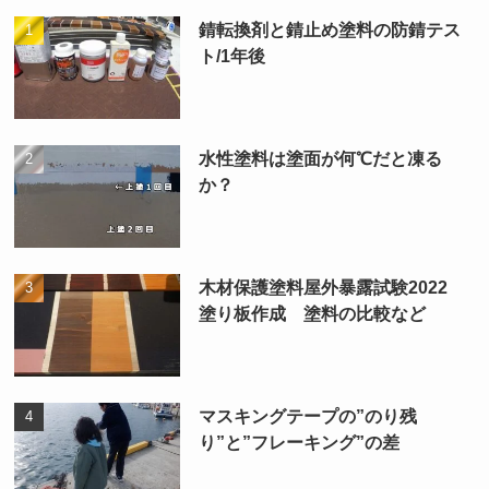
錆転換剤と錆止め塗料の防錆テス
ト/1年後
水性塗料は塗面が何℃だと凍る
か？
木材保護塗料屋外暴露試験2022
塗り板作成 塗料の比較など
マスキングテープの”のり残
り”と”フレーキング”の差