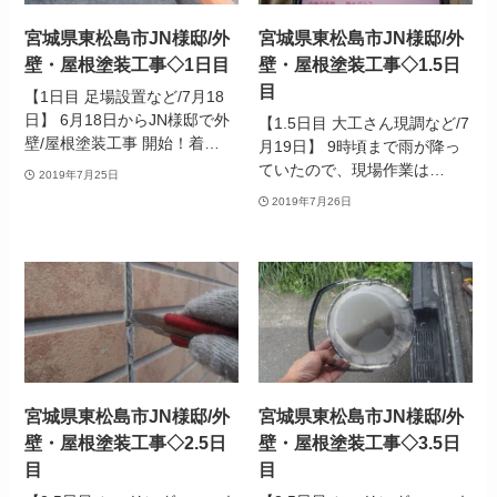
宮城県東松島市JN様邸/外
宮城県東松島市JN様邸/外
壁・屋根塗装工事◇1日目
壁・屋根塗装工事◇1.5日
目
【1日目 足場設置など/7月18
日】 6月18日からJN様邸で外
【1.5日目 大工さん現調など/7
壁/屋根塗装工事 開始！着…
月19日】 9時頃まで雨が降っ
ていたので、現場作業は…
2019年7月25日
2019年7月26日
宮城県東松島市JN様邸/外
宮城県東松島市JN様邸/外
壁・屋根塗装工事◇2.5日
壁・屋根塗装工事◇3.5日
目
目