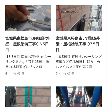
宮城県東松島市JN様邸/外
宮城県東松島市JN様邸/外
壁・屋根塗装工事◇6.5日
壁・屋根塗装工事◇7.5日
目
目
【6.5日目 南面の窓廻りのシー
【6.5日目 窓廻りのシーリング
リング撤去など/7月25日】 昨
充填など/7月26日】 朝方、め
日の18時過ぎにサッと雨…
ちゃくちゃ湿度が高く温…
2019年8月1日
2019年8月2日