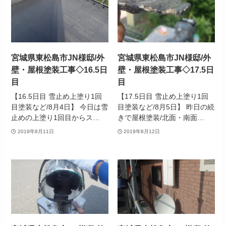
宮城県東松島市JN様邸/外
宮城県東松島市JN様邸/外
壁・屋根塗装工事◇16.5日
壁・屋根塗装工事◇17.5日
目
目
【16.5日目 雪止め上塗り1回
【17.5日目 雪止め上塗り1回
目塗装など/8月4日】 今日は雪
目塗装など/8月5日】 昨日の続
止めの上塗り1回目からス…
きで屋根塗装/北面・南面…
2019年8月11日
2019年8月12日