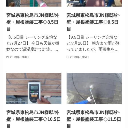
宮城県東松島市JN様邸/外
宮城県東松島市JN様邸/外
壁・屋根塗装工事◇8.5日
壁・屋根塗装工事◇9.5日
目
目
【8.5日目 シーリング充填な
【9.5日目 シーリング充填な
ど/7月27日】 今日も天気が微
ど/7月28日】 朝方まで雨が降
妙なので温湿度計で計測。…
っていましたが、雨養生を…
2019年8月3日
2019年8月5日
宮城県東松島市JN様邸/外
宮城県東松島市JN様邸/外
壁・屋根塗装工事◇10.5日
壁・屋根塗装工事◇11.5日
目
目