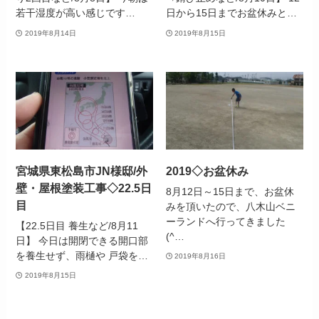
若干湿度が高い感じです…
日から15日までお盆休みと…
2019年8月14日
2019年8月15日
宮城県東松島市JN様邸/外
2019◇お盆休み
壁・屋根塗装工事◇22.5日
8月12日～15日まで、お盆休
目
みを頂いたので、八木山ベニ
ーランドへ行ってきました
【22.5日目 養生など/8月11
(^…
日】 今日は開閉できる開口部
を養生せず、雨樋や 戸袋を…
2019年8月16日
2019年8月15日