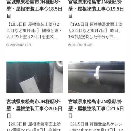
宮城県東松島市JN様邸/外
宮城県東松島市JN様邸/外
壁・屋根塗装工事◇18.5日
壁・屋根塗装工事◇19.5日
目
目
【18.5日目 屋根塗装上塗り2
【19.5日目 屋根塗装北面上塗
回目など/8月6日】 隅棟と東・
り2回目など/8月7日】 昨日、
西面の上塗り2回目を塗装…
16時頃塗装した部分が白…
2019年8月12日
2019年8月13日
宮城県東松島市JN様邸/外
宮城県東松島市JN様邸/外
壁・屋根塗装工事◇20.5日
壁・屋根塗装工事◇21.5日
目
目
【20.5日目 屋根塗装南面上塗
【21.5日目 軒樋受金具ケレン
り2回目など/8月8日】 今朝は
→錆び止めなど/8月10日】 12