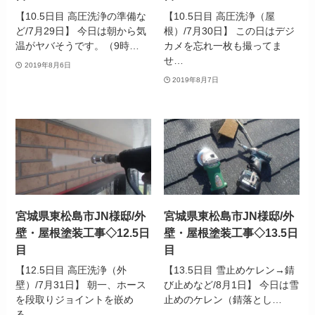
【10.5日目 高圧洗浄の準備な
【10.5日目 高圧洗浄（屋
ど/7月29日】 今日は朝から気
根）/7月30日】 この日はデジ
温がヤバそうです。（9時…
カメを忘れ一枚も撮ってま
せ…
2019年8月6日
2019年8月7日
宮城県東松島市JN様邸/外
宮城県東松島市JN様邸/外
壁・屋根塗装工事◇12.5日
壁・屋根塗装工事◇13.5日
目
目
【12.5日目 高圧洗浄（外
【13.5日目 雪止めケレン→錆
壁）/7月31日】 朝一、ホース
び止めなど/8月1日】 今日は雪
を段取りジョイントを嵌め
止めのケレン（錆落とし…
る…