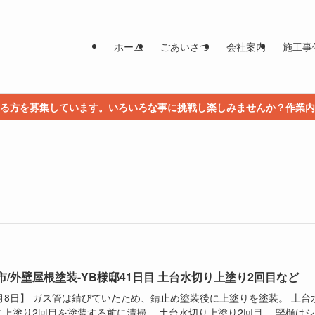
ホーム
ごあいさつ
会社案内
施工事
る方を募集しています。いろいろな事に挑戦し楽しみませんか？作業内
市/外壁屋根塗装-YB様邸41日目 土台水切り上塗り2回目など
1月8日】 ガス管は錆びていたため、錆止め塗装後に上塗りを塗装。 土台
に上塗り2回目を塗装する前に清掃。 土台水切り上塗り2回目。 竪樋は