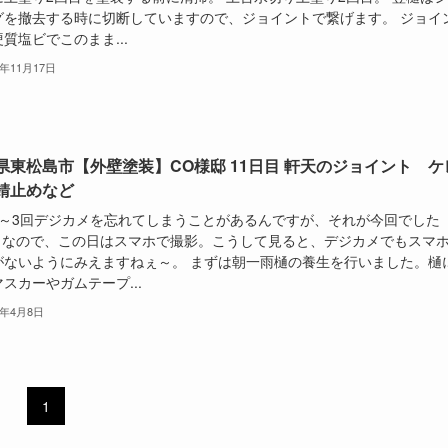
グを撤去する時に切断していますので、ジョイントで繋げます。 ジョイ
質塩ビでこのまま...
4年11月17日
県東松島市【外壁塗装】CO様邸 11日目 軒天のジョイント ケ
錆止めなど
2～3回デジカメを忘れてしまうことがあるんですが、それが今回でした
^;) なので、この日はスマホで撮影。こうして見ると、デジカメでもスマ
がないようにみえますねぇ～。 まずは朝一雨樋の養生を行いました。樋
スカーやガムテープ...
7年4月8日
1