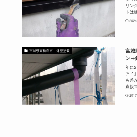
リン
トは硬
202
宮城
宮城県東松島市 外壁塗装
ン→
年に
(^_
も差
直接マ
201