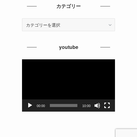
イ
カテゴリー
ブ
カ
テ
ゴ
リ
youtube
ー
動
画
プ
レ
ー
ヤ
ー
00:00
10:00