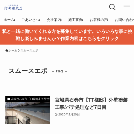
ホーム
ごあいさつ
会社案内
施工事例
お客様の声
お問い合わ
私と一緒に働いてくれる方を募集しています。いろいろな事に挑
戦し楽しみませんか？作業内容はこちらをクリック
ホーム
スムースエポ
スムースエポ
– tag –
宮城県石巻市【TT様邸】外壁塗装
宮城県石巻市【TT様邸】外壁塗装
工事/パテ処理など7日目
2020年2月20日