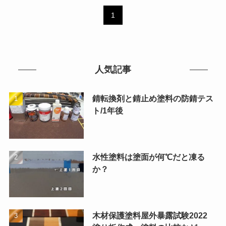
1
人気記事
錆転換剤と錆止め塗料の防錆テス
ト/1年後
水性塗料は塗面が何℃だと凍る
か？
木材保護塗料屋外暴露試験2022