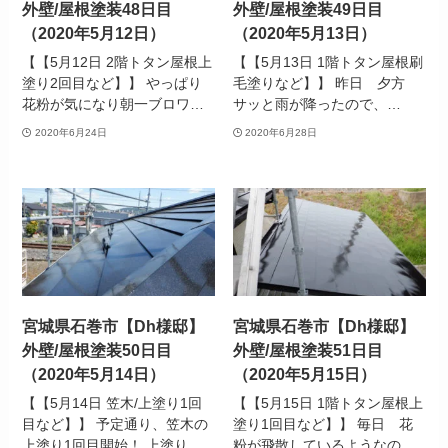
外壁/屋根塗装48日目
外壁/屋根塗装49日目
（2020年5月12日）
（2020年5月13日）
【【5月12日 2階トタン屋根上
【【5月13日 1階トタン屋根刷
塗り2回目など】】 やっぱり
毛塗りなど】】 昨日 夕方
花粉が気になり朝一ブロワ…
サッと雨が降ったので、…
2020年6月24日
2020年6月28日
宮城県石巻市【Dh様邸】
宮城県石巻市【Dh様邸】
外壁/屋根塗装50日目
外壁/屋根塗装51日目
（2020年5月14日）
（2020年5月15日）
【【5月14日 笠木/上塗り1回
【【5月15日 1階トタン屋根上
目など】】 予定通り、笠木の
塗り1回目など】】 毎日 花
上塗り1回目開始！ 上塗り…
粉が飛散しているようなの…