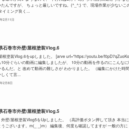
たんですが、 ちょっと厳しいですね。(^_^;) で、現場作業が少ないこ
タイミング良く...
2年2月11日
県石巻市外壁/屋根塗装Vlog.6
根塗装Vlog.6をupしました。 [arve url="https://youtu.be/f0pD7qZuoKo"
も10分ぐらいの動画に編集しましたが、 10分の動画を作るのにこんなに
かるんだ。と 改めて動画の難しさが わかりました。 （編集にかけた時
しくて言...
2年2月8日
県石巻市外壁/屋根塗装Vlog.5
外壁/屋根塗装Vlog5をUpしました。 （高評価ボタン押して頂き 本当
うございます。m(_ _)m） 編集後、何度も確認してますが 一般の方に