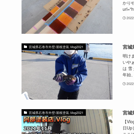
かりや
url="
202
宮城
宮城県石巻市外壁/屋根塗装.Vlog2021
明けま
いや
は 雪
年始、
202
宮城
宮城県石巻市外壁/屋根塗装.Vlog2021
【Vlog
日U