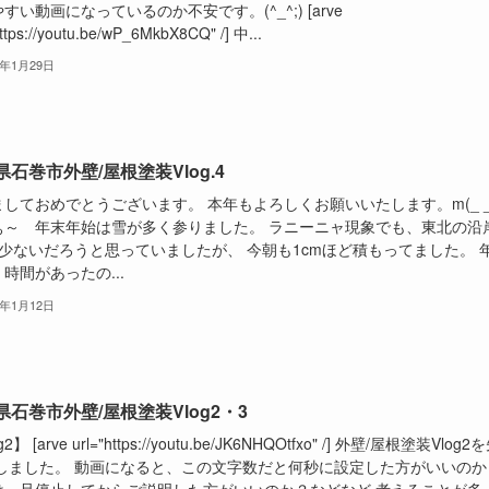
すい動画になっているのか不安です。(^_^;) [arve
https://youtu.be/wP_6MkbX8CQ" /] 中...
2年1月29日
県石巻市外壁/屋根塗装Vlog.4
しておめでとうございます。 本年もよろしくお願いいたします。m(_ _
ぁ～ 年末年始は雪が多く参りました。 ラニーニャ現象でも、東北の沿
 少ないだろうと思っていましたが、 今朝も1cmほど積もってました。 
時間があったの...
2年1月12日
県石巻市外壁/屋根塗装Vlog2・3
2】 [arve url="https://youtu.be/JK6NHQOtfxo" /] 外壁/屋根塗装Vlog2
pしました。 動画になると、この文字数だと何秒に設定した方がいいのか