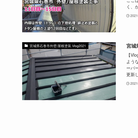
ここ
く、か
202
宮城
宮城県石巻市外壁/屋根塗装.Vlog2021
【Vl
よう
ーバ
更新し
202