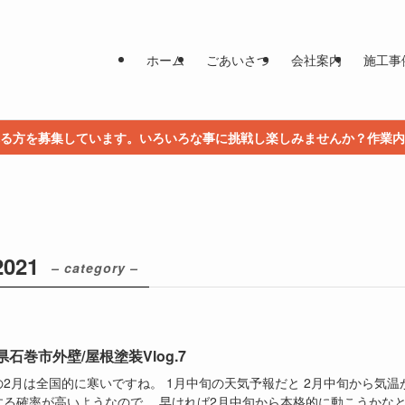
ホーム
ごあいさつ
会社案内
施工事
る方を募集しています。いろいろな事に挑戦し楽しみませんか？作業内
021
– category –
県石巻市外壁/屋根塗装Vlog.7
の2月は全国的に寒いですね。 1月中旬の天気予報だと 2月中旬から気温
する確率が高いようなので、 早ければ2月中旬から本格的に動こうかな