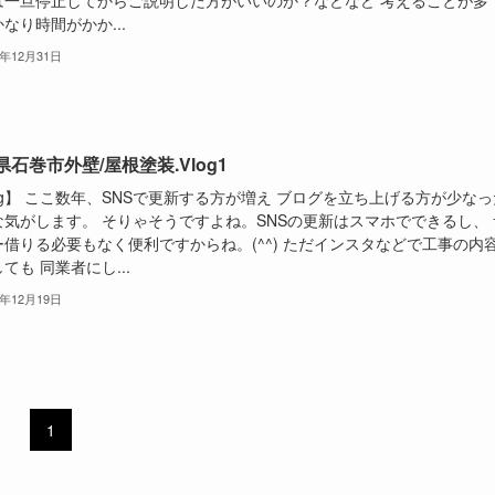
は一旦停止してからご説明した方がいいのか？などなど 考えることが多
なり時間がかか...
1年12月31日
県石巻市外壁/屋根塗装.Vlog1
og】 ここ数年、SNSで更新する方が増え ブログを立ち上げる方が少なっ
な気がします。 そりゃそうですよね。SNSの更新はスマホでできるし、 
ー借りる必要もなく便利ですからね。(^^) ただインスタなどで工事の内
ても 同業者にし...
1年12月19日
1