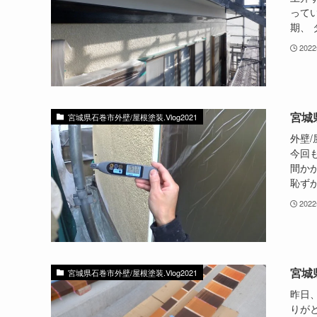
ってい
期、 
202
宮城
宮城県石巻市外壁/屋根塗装.Vlog2021
外壁/屋
今回
間か
恥ずか
202
宮城
宮城県石巻市外壁/屋根塗装.Vlog2021
昨日、
りがと