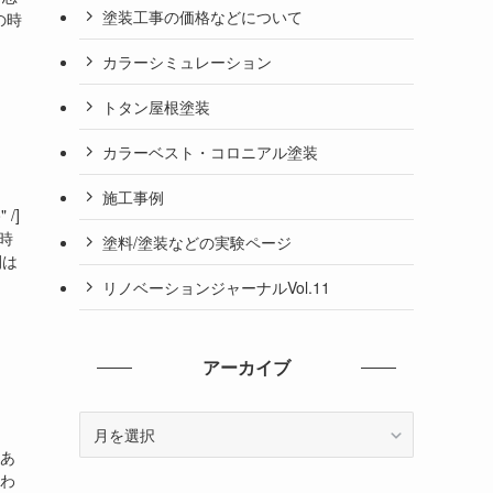
塗装工事の価格などについて
の時
カラーシミュレーション
トタン屋根塗装
カラーベスト・コロニアル塗装
施工事例
 /]
時
塗料/塗装などの実験ページ
間は
リノベーションジャーナルVol.11
アーカイブ
ア
ー
にあ
カ
 わ