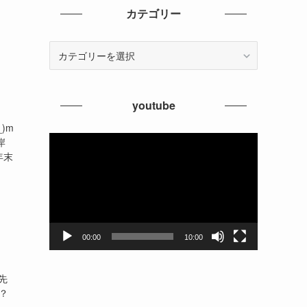
イ
カテゴリー
ブ
カ
テ
ゴ
リ
youtube
ー
)m
動
岸
画
年末
プ
レ
ー
ヤ
ー
00:00
10:00
を先
？