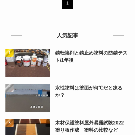
1
人気記事
錆転換剤と錆止め塗料の防錆テス
ト/1年後
水性塗料は塗面が何℃だと凍る
か？
木材保護塗料屋外暴露試験2022
塗り板作成 塗料の比較など