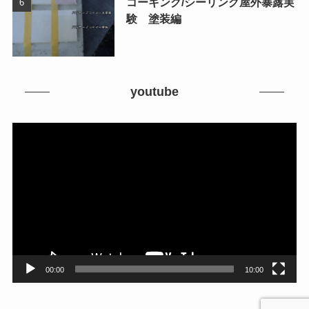
コーキング/シーリング屋外暴露実
験 塗装編
youtube
動
画
プ
レ
ー
ヤ
ー
00:00
10:00