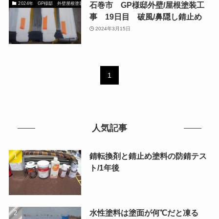
石巻市 GP様邸外壁/屋根塗装工
2024年 GP様邸 外壁屋根塗装工事 宮城県石巻市
事 19日目 破風/鼻隠し錆止め
2024年3月15日
1
人気記事
錆転換剤と錆止め塗料の防錆テス
ト/1年後
水性塗料は塗面が何℃だと凍る